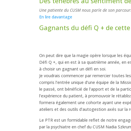
Des ténèbres au sentiment de 
Une patiente du CUSM nous parle de son parcours
En lire davantage
Gagnants du défi Q + de cett
On peut dire que la magie opère lorsque les équi
Défi Q +, qui en est à sa quatrième année, en es
à choisir un gagnant un défi en soi.
Je voudrais commencer par remercier toutes les
compris l’entrée unique d’une équipe de la Miss
le passé, ont bénéficié de l’apport et de la part
l’expérience du patient, à promouvoir le rétabl
formera également une cohorte ayant une expéri
ateliers et des outils d’autogestion axés sur la 
Le PTR est un formidable reflet de notre engag
par la psychiatre en chef du CUSM Nadia Szkrume