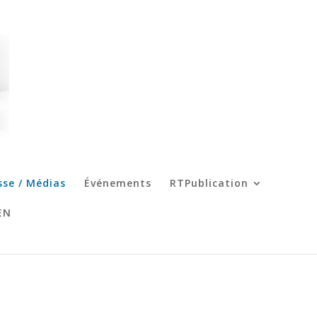
sse / Médias
Événements
RTPublication
EN