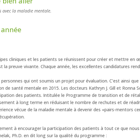
bien aller
 avec la maladie mentale.
e année
pes cliniques et les patients se réunissent pour créer et mettre en œ
t la preuve vivante. Chaque année, les excellentes candidatures rend
 personnes qui ont soumis un projet pour évaluation. C’est ainsi qu
ion de santé mentale en 2015. Les docteurs Kathryn J. Gill et Ronna 
icipation des patients. Intitulée le Programme de transition et de réta
issement à long terme en réduisant le nombre de rechutes et de réadmi
ence vécue de la maladie mentale à devenir des «pairs-mentors certi
récupération.
ement à encourager la participation des patients à tout ce que nous
lak, Ph.D. en dit long sur la qualité du programme :